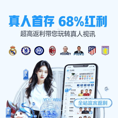
欢迎登录 jiuyou.com 官方体育平台
今日日期：
2026/8/8
jiuyou
.com
欧冠决赛
巅峰对决：欧洲豪门争夺最高荣誉
本周六晚，全球目光聚焦伊斯坦布尔。我们将为您带来全方
位的赛前分析、首发预测及实时直播信号。
查看赛程详情
热门赛事资讯