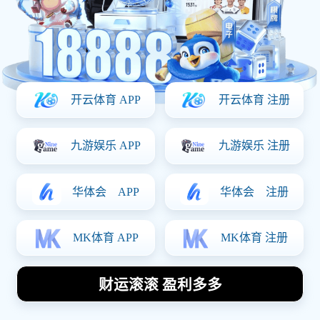
英超
2小时前
阅读 12,450
曼城领跑积分榜：瓜迪奥拉的战术革新如何重塑联
在本赛季的英超联赛中，曼城展现出了惊人的统治力。通过分析近五