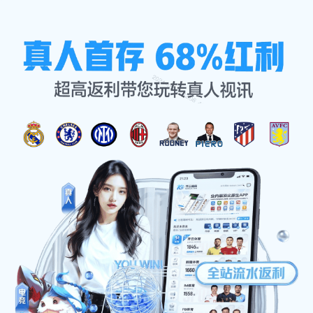
欢迎登录 jiuyou.com 官方体育平台
今日日期：
2026/8/8
jiuyou
.com
欧冠决赛
巅峰对决：欧洲豪门争夺最高荣誉
本周六晚，全球目光聚焦伊斯坦布尔。我们将为您带来全方
位的赛前分析、首发预测及实时直播信号。
查看赛程详情
热门赛事资讯